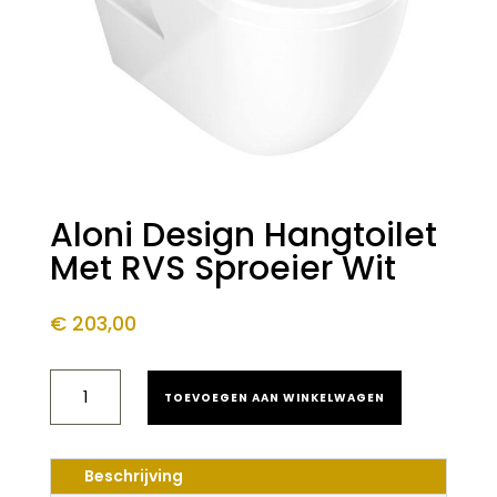
Aloni Design Hangtoilet
Met RVS Sproeier Wit
€
203,00
ALONI
TOEVOEGEN AAN WINKELWAGEN
DESIGN
HANGTOILET
MET
RVS
Beschrijving
SPROEIER