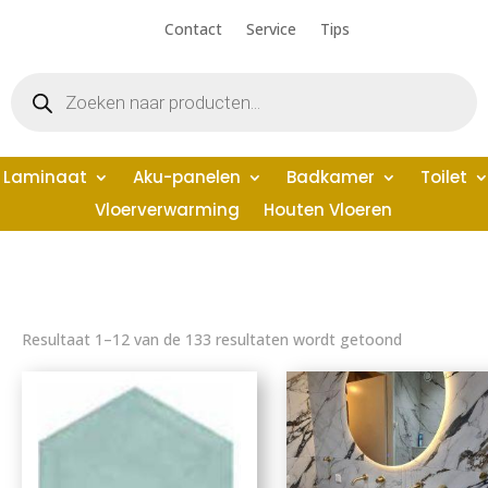
Contact
Service
Tips
Producten
zoeken
Laminaat
Aku-panelen
Badkamer
Toilet
Vloerverwarming
Houten Vloeren
Gesorteerd
Resultaat 1–12 van de 133 resultaten wordt getoond
op
nieuwste