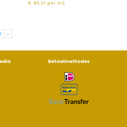
€ 85,01
per m2
2
→
media
Betaalmethodes