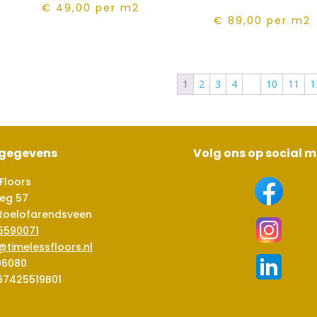
€ 49,00
per m2
€ 89,00
per m2
1
2
3
4
…
10
11
1
sgegevens
Volg ons op social 
Floors
eg 57
Roelofarendsveen
5590071
@timelessfloors.nl
06080
67425519B01