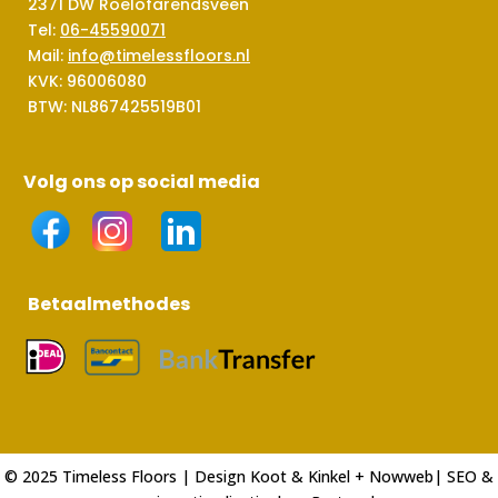
2371 DW Roelofarendsveen
Tel:
06-45590071
Mail:
info@timelessfloors.nl
KVK: 96006080
BTW: NL867425519B01
Volg ons op social media
Betaalmethodes
© 2025 Timeless Floors | Design
Koot & Kinkel
+
Nowweb
| SEO &