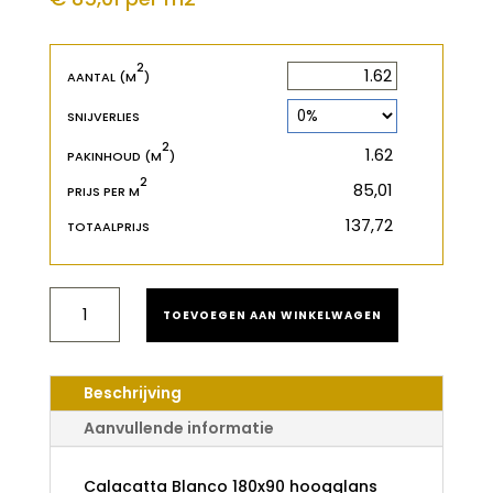
2
2
m
AANTAL (M
)
SNIJVERLIES
2
2
m
PAKINHOUD (M
)
2
€
PRIJS PER M
€
TOTAALPRIJS
CALACATTA
TOEVOEGEN AAN WINKELWAGEN
BLANCO
AANTAL
Beschrijving
Aanvullende informatie
Calacatta Blanco 180x90 hoogglans