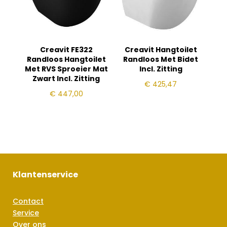
Creavit FE322
Creavit Hangtoilet
Randloos Hangtoilet
Randloos Met Bidet
Met RVS Sproeier Mat
Incl. Zitting
Zwart Incl. Zitting
€
425,47
€
447,00
Klantenservice
Contact
Service
Over ons