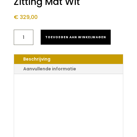
Zitting Mat Wit
€
329,00
ALONI
TOEVOEGEN AAN WINKELWAGEN
AL55800
RANDLOOS
HANGTOILET
MET
Beschrijving
INGEBOUWDE
WARM-
Aanvullende informatie
EN
KOUDWATERKRAAN
Aloni AL55800
INCL.
ZITTING
Randloos
MAT
Hangtoilet Met
WIT
AANTAL
Ingebouwde
Warm- en
Koudwaterkraan