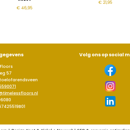
€
21,95
€
46,95
sgegevens
Volg ons op social 
Floors
eg 57
Roelofarendsveen
5590071
@timelessfloors.nl
06080
67425519B01