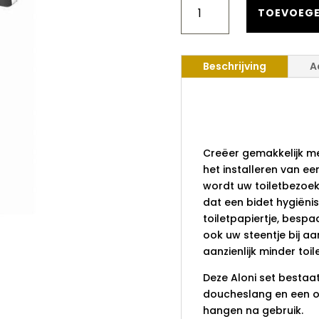
MESSING
TOEVOEGE
KNIJP
HANDBIDET
TOILET
Beschrijving
A
VIERKANT
AANTAL
Aloni Mess
Handbidet 
Creëer gemakkelijk me
het installeren van ee
wordt uw toiletbezoek 
dat een bidet hygiënis
toiletpapiertje, besp
ook uw steentje bij aa
aanzienlijk minder toil
Deze Aloni set bestaa
doucheslang en een 
hangen na gebruik.