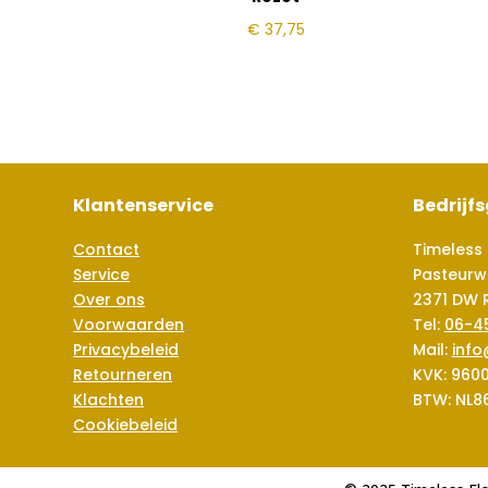
€
37,75
Klantenservice
Bedrijf
Contact
Timeless 
Service
Pasteurw
Over ons
2371 DW 
Voorwaarden
Tel:
06-4
Privacybeleid
Mail:
info
Retourneren
KVK: 960
Klachten
BTW: NL8
Cookiebeleid