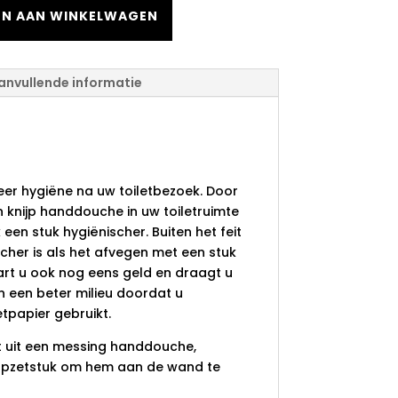
N AAN WINKELWAGEN
anvullende informatie
ing Knijp
Toilet Vierkant
er hygiëne na uw toiletbezoek. Door
n knijp handdouche in uw toiletruimte
een stuk hygiënischer. Buiten het feit
cher is als het afvegen met een stuk
aart u ook nog eens geld en draagt u
n een beter milieu doordat u
etpapier gebruikt.
t uit een messing handdouche,
opzetstuk om hem aan de wand te