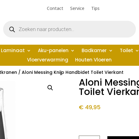
Contact
Service
Tips
Producten
zoeken
Laminaat
Aku-panelen
Badkamer
Toilet
Vloerverwarming
Houten Vloeren
tkranen
/ Aloni Messing Knijp Handbidet Toilet Vierkant
Aloni Messin
Toilet Vierka
€
49,95
ALONI