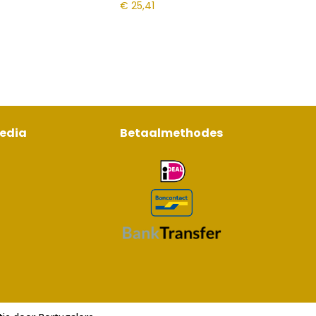
€
25,41
media
Betaalmethodes