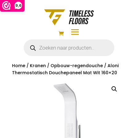
9,6
Producten
zoeken
Home
/
Kranen
/
Opbouw-regendouche
/ Aloni
Thermostatisch Douchepaneel Mat Wit 160×20