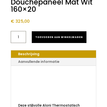
Douchepaneel Mat Wit
160×20
€
325,00
ALONI
TOEVOEGEN AAN WINKELWAGEN
THERMOSTATISCH
DOUCHEPANEEL
MAT
WIT
Beschrijving
160X20
AANTAL
Aanvullende informatie
Aloni
Thermostatisch
Douchepaneel Mat
Wit 160x20
Deze stijlvolle Aloni Thermostatisch