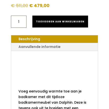
Oorspronkelijke
Huidige
€
511,00
€
479,00
prijs
prijs
was:
is:
BADKAMERMEUBELSET
€ 511,00.
€ 479,00.
TOEVOEGEN AAN WINKELWAGEN
DALPHIN
SLY
100
CM
Beschrijving
TWEE
SOFTCLOSE
Aanvullende informatie
LADES
MAT
Badkamermeubel
GRIJS
AANTAL
set Dalphin Sly 100
cm twee softclose
lades mat grijs
Voeg eenvoudig warmte toe aan je
badkamer met dit tijdloze
badkamermeubel van Dalphin. Deze is
tevens ook uit te breiden met een