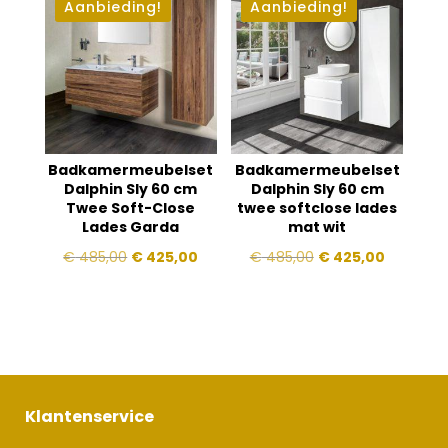
€ 511,00.
€ 479,00.
€ 503,00.
€ 455,00
Aanbieding!
Aanbieding!
Badkamermeubelset
Badkamermeubelset
Dalphin Sly 60 cm
Dalphin Sly 60 cm
Twee Soft-Close
twee softclose lades
Lades Garda
mat wit
Oorspronkelijke
Huidige
Oorspronkelijke
Huidige
€
485,00
€
425,00
€
485,00
€
425,00
prijs
prijs
prijs
prijs
was:
is:
was:
is:
€ 485,00.
€ 425,00.
€ 485,00.
€ 425,00
Klantenservice