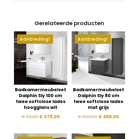
Gerelateerde producten
Aanbieding!
Aanbieding!
Badkamermeubelset
Badkamermeubelset
Dalphin Sly 100 cm
Dalphin Sly 80 cm
twee softclose lades
twee softclose lades
hoogglans wit
mat grijs
Oorspronkelijke
Huidige
Oorspronkelijke
Huidige
€
511,00
€
479,00
€
503,00
€
455,00
prijs
prijs
prijs
prijs
was:
is:
was:
is: