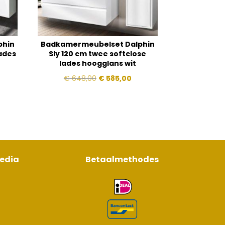
phin
Badkamermeubelset Dalphin
lades
Sly 120 cm twee softclose
lades hoogglans wit
jke
idige
Oorspronkelijke
Huidige
€
648,00
€
585,00
js
prijs
prijs
was:
is:
455,00.
€ 648,00.
€ 585,00.
media
Betaalmethodes