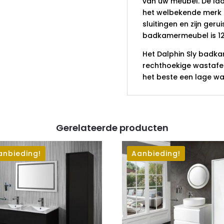
van uw meubel. De lad
het welbekende merk H
sluitingen en zijn geru
badkamermeubel is 12
Het Dalphin Sly badk
rechthoekige wastafel
het beste een lage wa
Gerelateerde producten
anbieding!
Aanbieding!