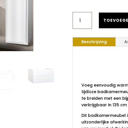
€ 648,00.
€ 
BADKAMERMEUBELSET
DALPHIN
TOEVOEGE
SLY
120
CM
Beschrijving
A
TWEE
SOFTCLOSE
LADES
Badkamer
MAT
Dalphin Sl
WIT
AANTAL
softclose 
Voeg eenvoudig warmt
tijdloze badkamermeub
te breiden met een bi
verkrijgbaar in 135 cm
Dit badkamermeubel i
uitzonderlijke afwerki