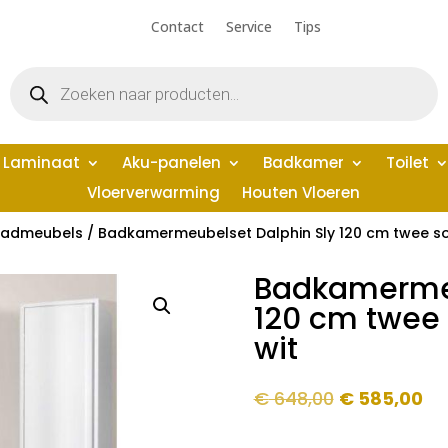
Contact
Service
Tips
Producten
zoeken
Laminaat
Aku-panelen
Badkamer
Toilet
Vloerverwarming
Houten Vloeren
admeubels
/ Badkamermeubelset Dalphin Sly 120 cm twee so
Badkamermeu
120 cm twee 
wit
Oorspronkel
Hu
€
648,00
€
585,00
prijs
pri
was:
is: