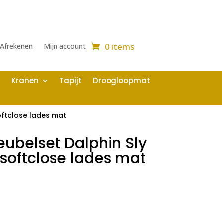
0 items
Afrekenen
Mijn account
Kranen
Tapijt
Droogloopmat
ftclose lades mat
belset Dalphin Sly
softclose lades mat
ijke
idige
js