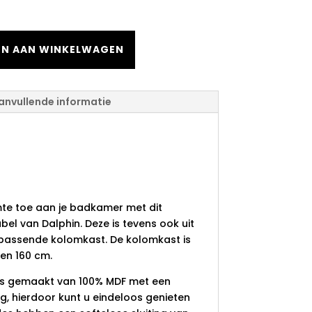
585,00.
N AAN WINKELWAGEN
anvullende informatie
meubelset
y 120 cm twee
lades mat wit
e toe aan je badkamer met dit
el van Dalphin. Deze is tevens ook uit
jpassende kolomkast. De kolomkast is
 en 160 cm.
s gemaakt van 100% MDF met een
ng, hierdoor kunt u eindeloos genieten