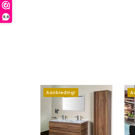
9,6
Aanbieding!
A