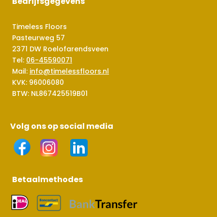
Bedrijfsgegevens
Timeless Floors
Pasteurweg 57
2371 DW Roelofarendsveen
Tel:
06-45590071
Mail:
info@timelessfloors.nl
KVK: 96006080
BTW: NL867425519B01
Volg ons op social media
Betaalmethodes