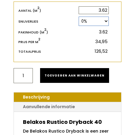
2
2
m
AANTAL (M
)
SNIJVERLIES
2
2
m
PAKINHOUD (M
)
2
€
PRIJS PER M
€
TOTAALPRIJS
BELAKOS
TOEVOEGEN AAN WINKELWAGEN
RUSTICO
DRYBACK
40
AANTAL
Beschrijving
Aanvullende informatie
Belakos Rustico Dryback 40
De Belakos Rustico Dryback is een zeer