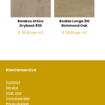
Belakos Attico
Bodiax Longa 310
Dryback 830
Richmond Oak
€ 36,95
per m2
€ 39,95
per m2
Klantenservice
Contact
Service
Over ons
Voorwaarden
Privacybeleid