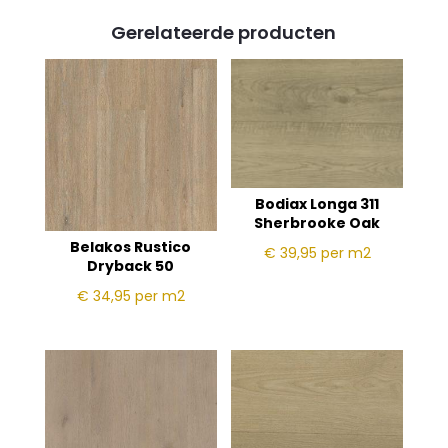
Gerelateerde producten
Bodiax Longa 311
Sherbrooke Oak
Belakos Rustico
€ 39,95
per m2
Dryback 50
€ 34,95
per m2