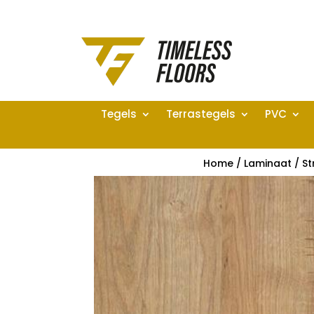
Tegels
Terrastegels
PVC
Home
/
Laminaat
/
St