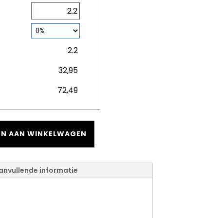
2
m
2
m
€
€
N AAN WINKELWAGEN
anvullende informatie
c Ocean+ 8 V4
ral