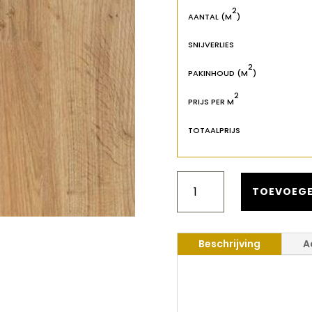
2
AANTAL (M
)
SNIJVERLIES
2
PAKINHOUD (M
)
2
PRIJS PER M
TOTAALPRIJS
BERRY
ALLOC
TOEVOEGE
OCEAN+
8
V4
Beschrijving
A
JAVA
NATURAL
AANTAL
Berry Allo
Java Natu