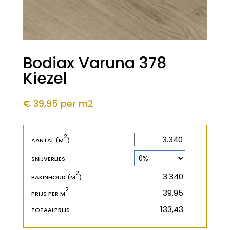
Bodiax Varuna 378
Kiezel
€ 39,95
per m2
2
2
m
AANTAL (M
)
SNIJVERLIES
2
2
m
PAKINHOUD (M
)
2
€
PRIJS PER M
€
TOTAALPRIJS