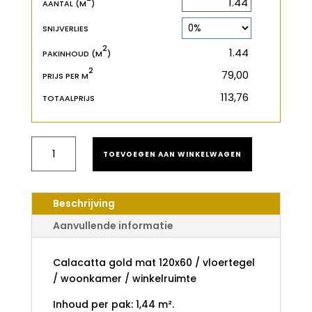
m
AANTAL (M
)
SNIJVERLIES
2
2
m
PAKINHOUD (M
)
2
€
PRIJS PER M
€
TOTAALPRIJS
CALACATTA
TOEVOEGEN AAN WINKELWAGEN
GOLD
AANTAL
Beschrijving
Aanvullende informatie
Calacatta gold mat 120x60 / vloertegel
/ woonkamer / winkelruimte
Inhoud per pak: 1,44 m².