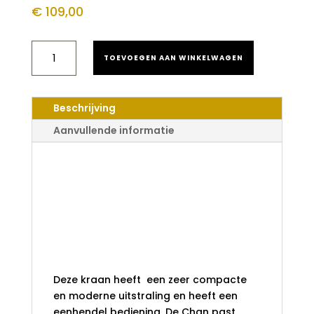
€
109,00
CHAN
TOEVOEGEN AAN WINKELWAGEN
WASTAFELKRAAN
SQUARE
LAAG
VIERKANT
Beschrijving
GUNMETAL
GRIJS
Aanvullende informatie
AANTAL
Chan
wastafelkraan
square laag
vierkant gunmetal
grijs
Deze kraan heeft een zeer compacte
en moderne uitstraling en heeft een
eenhendel bediening. De Chan past