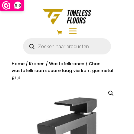
9,6
Producten
zoeken
Home
/
Kranen
/
Wastafelkranen
/ Chan
wastafelkraan square laag vierkant gunmetal
grijs