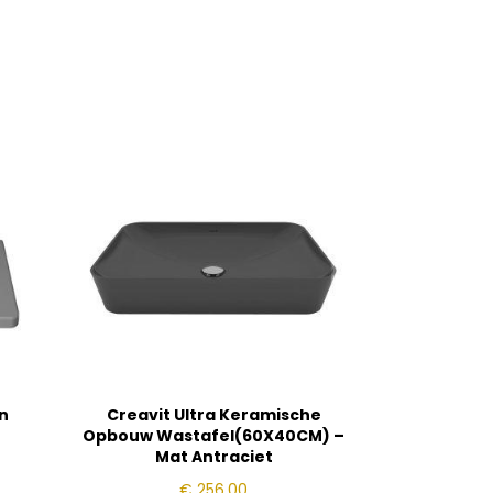
n
Creavit Ultra Keramische
Opbouw Wastafel(60X40CM) –
Mat Antraciet
€
256,00