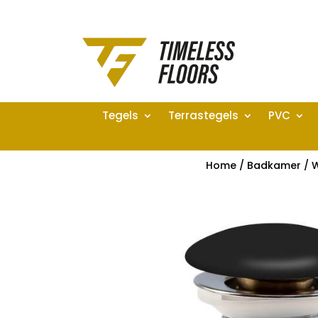
Tegels
Terrastegels
PVC
Home
/
Badkamer
/
W