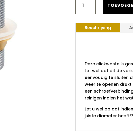
KERAMISCH
TOEVOEGE
ZWART
5/4
ZONDER
Beschrijving
A
OVERLOOP
AANTAL
Clickwast
5/4 zonder
Deze clickwaste is ges
Let wel dat dit de vari
eenvoudig te sluiten 
weer te openen drukt 
een schroefverbinding,
reinigen indien het w
Let u wel op dat indi
juiste diameter heeft!