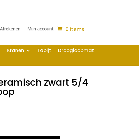
0 items
Afrekenen
Mijn account
Kranen
Tapijt
Droogloopmat
eramisch zwart 5/4
oop