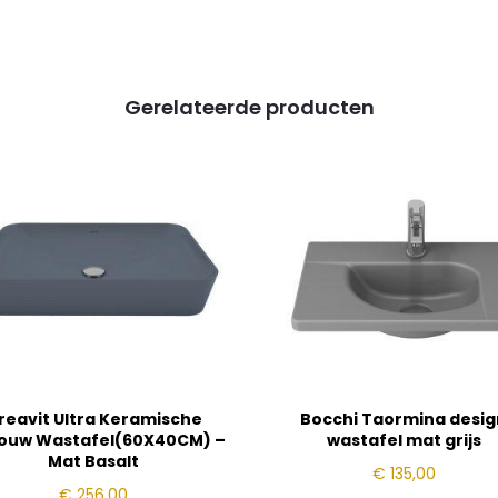
Gerelateerde producten
reavit Ultra Keramische
Bocchi Taormina desig
ouw Wastafel(60X40CM) –
wastafel mat grijs
Mat Basalt
€
135,00
€
256,00