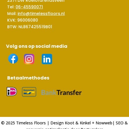
2371 DW Roelofarendsveen
Tel:
06-45590071
Mail:
info@timelessfloors.nl
KVK: 96006080
BTW: NL867425519B01
Volg ons op social media
Betaalmethodes
© 2025 Timeless Floors | Design
Koot & Kinkel
+
Nowweb
| SEO &