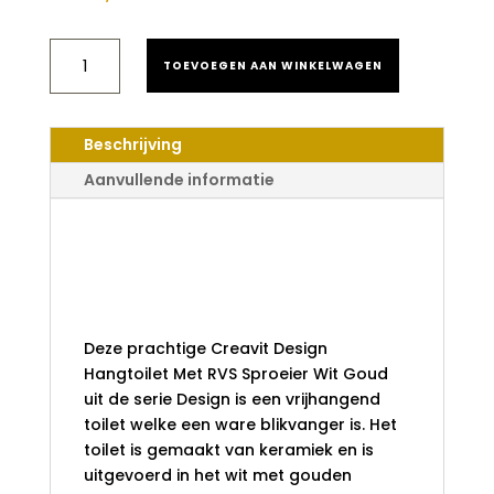
CREAVIT
TOEVOEGEN AAN WINKELWAGEN
DESIGN
HANGTOILET
MET
RVS
Beschrijving
SPROEIER
WIT
Aanvullende informatie
GOUD
AANTAL
Creavit Design
Hangtoilet Met RVS
Sproeier Wit Goud
Deze prachtige Creavit Design
Hangtoilet Met RVS Sproeier Wit Goud
uit de serie Design is een vrijhangend
toilet welke een ware blikvanger is. Het
toilet is gemaakt van keramiek en is
uitgevoerd in het wit met gouden