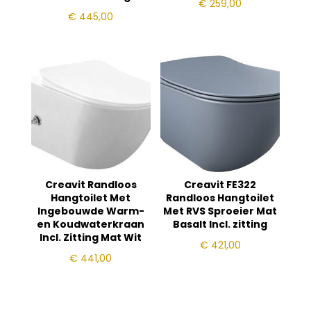
€
259,00
€
445,00
Creavit Randloos
Creavit FE322
Hangtoilet Met
Randloos Hangtoilet
Ingebouwde Warm-
Met RVS Sproeier Mat
en Koudwaterkraan
Basalt Incl. zitting
Incl. Zitting Mat Wit
€
421,00
€
441,00