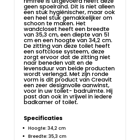
rimfree is uitgevoerd heeft deze
geen spoelrand. Dit is niet alleen
een stuk hygiënischer, maar ook
een heel stuk gemakkelijker om
schoon te maken. Het
wandcloset heeft een breedte
van 35,3 cm, een diepte van 51
cm en een hoogte van 34,2 cm.
De zitting van deze toilet heeft
een softclose systeem, deze
zorgt ervoor dat de zitting niet
naar beneden valt en de
levensduur van beide producten
wordt verlengd. Met zijn ronde
vorm is dit product van Creavit
een zeer designvolle aanwinst,
voor in uw toilet- badruimte. Hij
past dan ook in vrijwel in iedere
badkamer of toilet.
Specificaties
Hoogte: 34,2 cm
Breedte: 35,3 cm