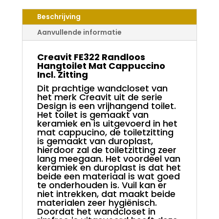
HANGTOILET
MAT
Beschrijving
CAPPUCCINO
INCL.
Aanvullende informatie
ZITTING
AANTAL
Creavit FE322 Randloos
Hangtoilet Mat Cappuccino
Incl. Zitting
Dit prachtige wandcloset van
het merk Creavit uit de serie
Design is een vrijhangend toilet.
Het toilet is gemaakt van
keramiek en is uitgevoerd in het
mat cappucino, de toiletzitting
is gemaakt van duroplast,
hierdoor zal de toiletzitting zeer
lang meegaan. Het voordeel van
keramiek en duroplast is dat het
beide een materiaal is wat goed
te onderhouden is. Vuil kan er
niet intrekken, dat maakt beide
materialen zeer hygiënisch.
Doordat het wandcloset in