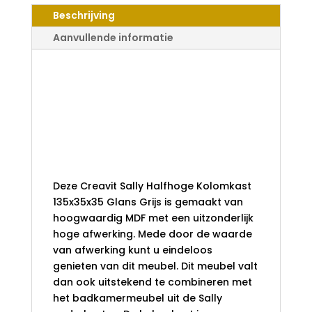
135X35X35
Beschrijving
GLANS
GRIJS
Aanvullende informatie
AANTAL
Creavit Sally
Halfhoge
Kolomkast
135x35x35 Glans
Grijs
Deze Creavit Sally Halfhoge Kolomkast
135x35x35 Glans Grijs is gemaakt van
hoogwaardig MDF met een uitzonderlijk
hoge afwerking. Mede door de waarde
van afwerking kunt u eindeloos
genieten van dit meubel. Dit meubel valt
dan ook uitstekend te combineren met
het badkamermeubel uit de Sally