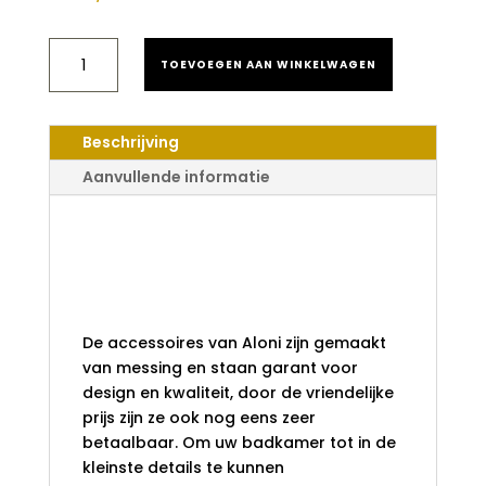
ALONI
TOEVOEGEN AAN WINKELWAGEN
TOILETBORSTEL
MET
HOUDER
GEBORSTELD
Beschrijving
GOUD
AANTAL
Aanvullende informatie
Aloni toiletborstel
met houder
geborsteld goud
De accessoires van Aloni zijn gemaakt
van messing en staan garant voor
design en kwaliteit, door de vriendelijke
prijs zijn ze ook nog eens zeer
betaalbaar. Om uw badkamer tot in de
kleinste details te kunnen