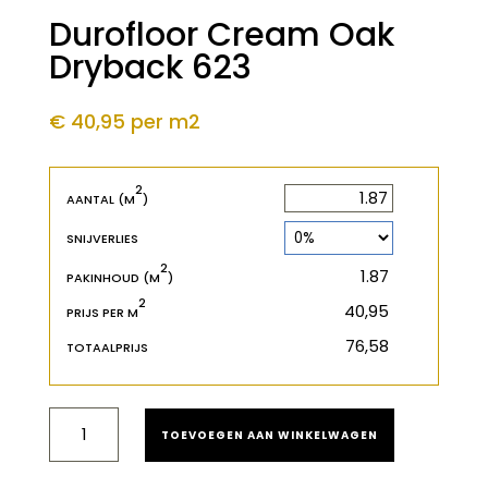
Durofloor Cream Oak
Dryback 623
€ 40,95
per m2
2
2
m
AANTAL (M
)
SNIJVERLIES
2
2
m
PAKINHOUD (M
)
2
€
PRIJS PER M
€
TOTAALPRIJS
DUROFLOOR
TOEVOEGEN AAN WINKELWAGEN
CREAM
OAK
DRYBACK