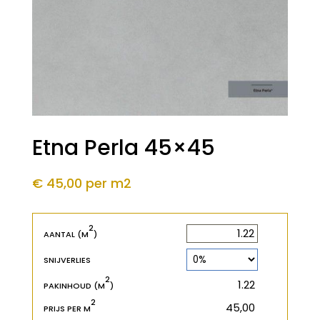
Etna Perla 45×45
€ 45,00
per m2
2
2
m
AANTAL (M
)
SNIJVERLIES
2
2
m
PAKINHOUD (M
)
2
€
PRIJS PER M