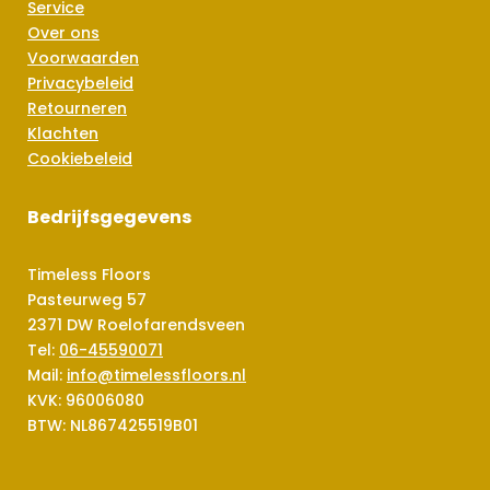
Service
Over ons
Voorwaarden
Privacybeleid
Retourneren
Klachten
Cookiebeleid
Bedrijfsgegevens
Timeless Floors
Pasteurweg 57
2371 DW Roelofarendsveen
Tel:
06-45590071
Mail:
info@timelessfloors.nl
KVK: 96006080
BTW: NL867425519B01