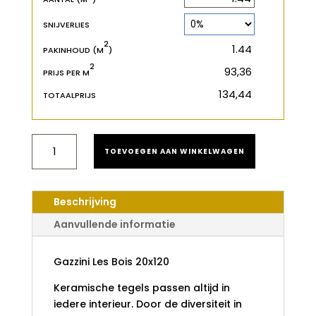
SNIJVERLIES
2
2
m
PAKINHOUD (M
)
2
€
PRIJS PER M
€
TOTAALPRIJS
GAZZINI
TOEVOEGEN AAN WINKELWAGEN
LES
BOIS
20X120
AANTAL
Beschrijving
Aanvullende informatie
Gazzini Les Bois 20x120
Keramische tegels passen altijd in
iedere interieur. Door de diversiteit in