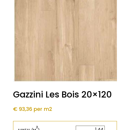
Gazzini Les Bois 20×120
€ 93,36
per m2
2
2
m
AANTAL (M
)