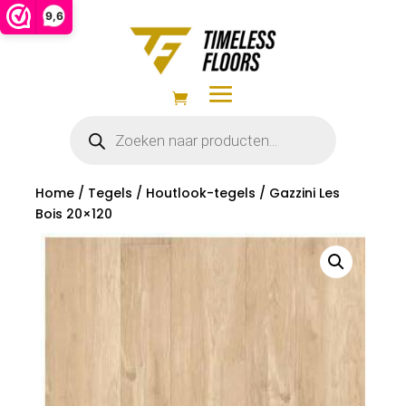
9,6
Producten
zoeken
Home
/
Tegels
/
Houtlook-tegels
/ Gazzini Les
Bois 20×120