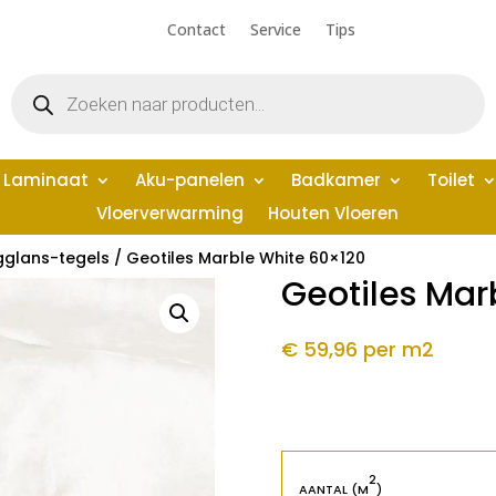
Contact
Service
Tips
Producten
zoeken
Laminaat
Aku-panelen
Badkamer
Toilet
Vloerverwarming
Houten Vloeren
glans-tegels
/ Geotiles Marble White 60×120
Geotiles Mar
€ 59,96
per m2
2
AANTAL (M
)