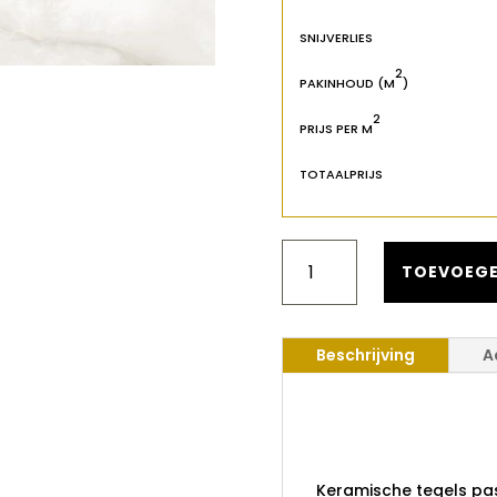
SNIJVERLIES
2
PAKINHOUD (M
)
2
PRIJS PER M
TOTAALPRIJS
GEOTILES
MARBLE
TOEVOEGE
WHITE
60X120
AANTAL
Beschrijving
A
Geotiles M
60x120
Keramische tegels pass