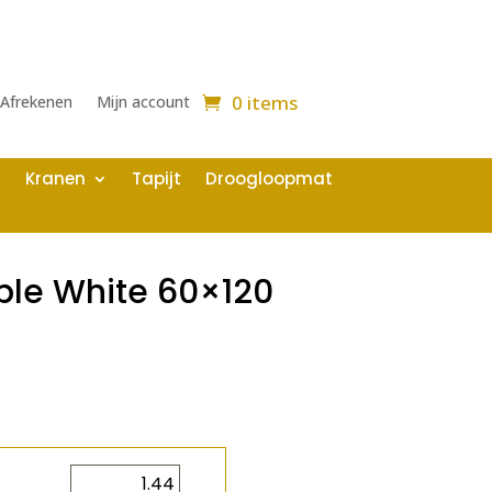
0 items
Afrekenen
Mijn account
Kranen
Tapijt
Droogloopmat
ble White 60×120
2
m