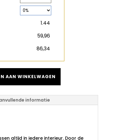
2
m
€
€
N AAN WINKELWAGEN
anvullende informatie
arble White
en altijd in iedere interieur. Door de