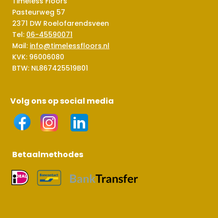
Timeless Floors
Pasteurweg 57
2371 DW Roelofarendsveen
Tel:
06-45590071
Mail:
info@timelessfloors.nl
KVK: 96006080
BTW: NL867425519B01
Volg ons op social media
Betaalmethodes