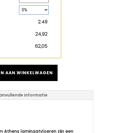
2
m
€
€
N AAN WINKELWAGEN
anvullende informatie
pressions 7mm
m Athens laminaatvloeren zijn een