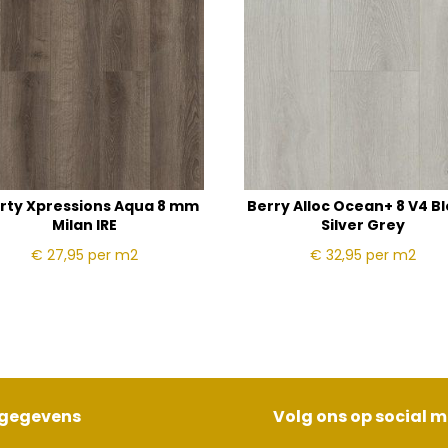
erty Xpressions Aqua 8 mm
Berry Alloc Ocean+ 8 V4 B
Milan IRE
Silver Grey
€ 27,95
per m2
€ 32,95
per m2
sgegevens
Volg ons op social 