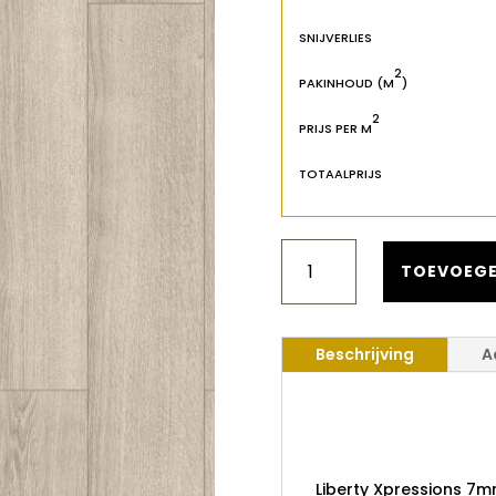
SNIJVERLIES
2
PAKINHOUD (M
)
2
PRIJS PER M
TOTAALPRIJS
LIBERTY
XPRESSIONS
TOEVOEGE
7MM
ATHENS
AANTAL
Beschrijving
A
Liberty X
Athens
Liberty Xpressions 7m