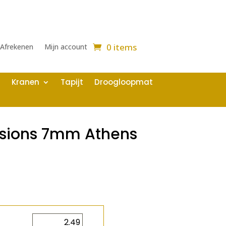
0 items
Afrekenen
Mijn account
Kranen
Tapijt
Droogloopmat
ssions 7mm Athens
2
m