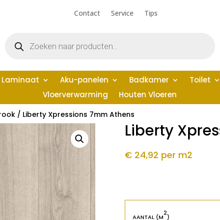
Contact
Service
Tips
Producten
zoeken
Laminaat
Aku-panelen
Badkamer
Toilet
Vloerverwarming
Houten Vloeren
rook
/ Liberty Xpressions 7mm Athens
Liberty Xpre
€ 24,92
per m2
2
AANTAL (M
)