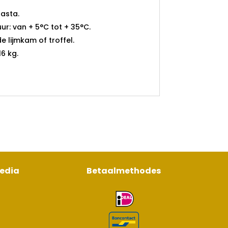
pasta.
: van + 5°C tot + 35°C.
 lijmkam of troffel.
6 kg.
media
Betaalmethodes