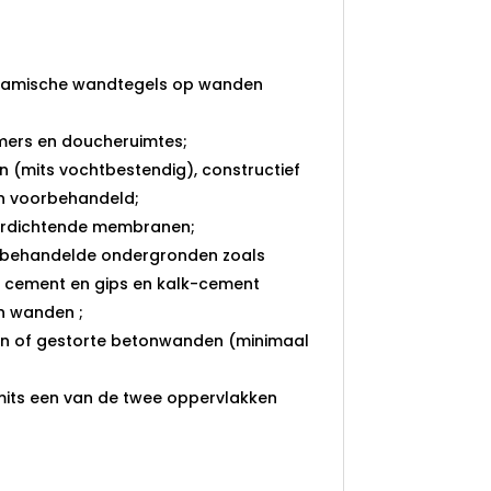
an toepassingen:
ramische wandtegels op wanden
ers en doucheruimtes;
 (mits vochtbestendig), constructief
en voorbehandeld;
rdichtende membranen;
orbehandelde ondergronden zoals
, cement en gips en kalk-cement
on wanden ;
 of gestorte betonwanden (minimaal
mits een van de twee oppervlakken