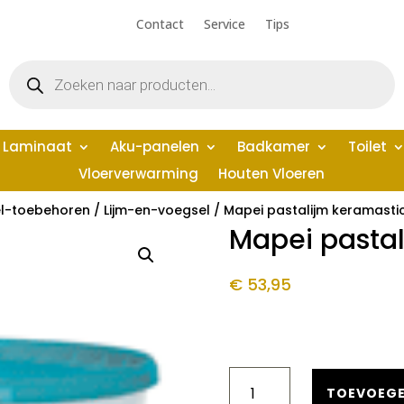
Contact
Service
Tips
Producten
zoeken
Laminaat
Aku-panelen
Badkamer
Toilet
Vloerverwarming
Houten Vloeren
l-toebehoren
/
Lijm-en-voegsel
/ Mapei pastalijm keramasti
Mapei pastal
€
53,95
MAPEI
PASTALIJM
TOEVOEGE