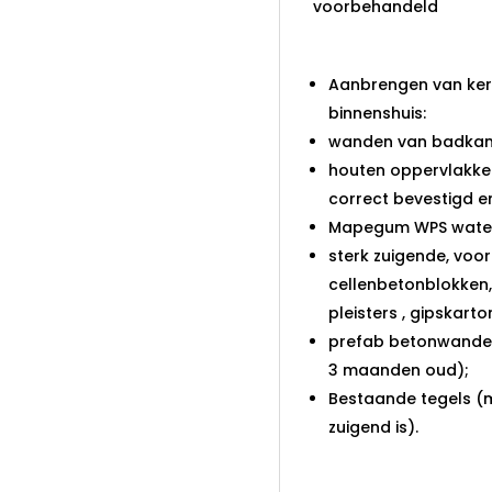
voorbehandeld
Voorbeelden v
Aanbrengen van ke
binnenshuis:
wanden van badkam
houten oppervlakken
correct bevestigd 
Mapegum WPS wate
sterk zuigende, vo
cellenbetonblokken
pleisters , gipskart
prefab betonwanden
3 maanden oud);
Bestaande tegels (
zuigend is).