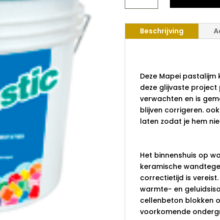
KERAMASTIC
AANTAL
Beschrijving
A
Mapei pas
Deze Mapei pastalijm k
deze glijvaste project
verwachten en is gema
blijven corrigeren. oo
laten zodat je hem nie
Toepassing
Het binnenshuis op wa
keramische wandtegels
correctietijd is vereis
warmte- en geluidsiso
cellenbeton blokken 
voorkomende ondergro