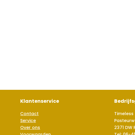
Klantenservice
Bedrijf
Contact
Timeless 
Service
Pasteurw
Over ons
2371 DW 
Voorwaarden
Tel:
06-4