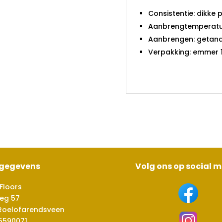
Consistentie: dikke 
Aanbrengtemperatuur
Aanbrengen: getande
Verpakking: emmer 1
sgegevens
Volg ons op social 
Floors
eg 57
Roelofarendsveen
5590071