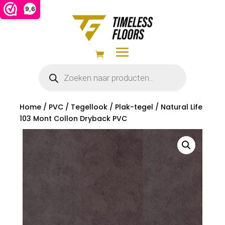
9,6
Producten
zoeken
Home
/
PVC
/
Tegellook
/
Plak-tegel
/ Natural Life
103 Mont Collon Dryback PVC