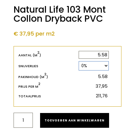
Natural Life 103 Mont
Collon Dryback PVC
€ 37,95
per m2
2
2
m
AANTAL (M
)
SNIJVERLIES
2
2
m
PAKINHOUD (M
)
2
€
PRIJS PER M
€
TOTAALPRIJS
NATURAL
TOEVOEGEN AAN WINKELWAGEN
LIFE
103
MONT