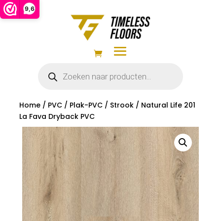
9,6
Producten
zoeken
Home
/
PVC
/
Plak-PVC
/
Strook
/ Natural Life 201
La Fava Dryback PVC