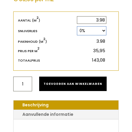
2
2
m
AANTAL (M
)
SNIJVERLIES
2
2
m
PAKINHOUD (M
)
2
€
PRIJS PER M
€
TOTAALPRIJS
NATURAL
TOEVOEGEN AAN WINKELWAGEN
LIFE
201
LA
FAVA
Beschrijving
DRYBACK
PVC
Aanvullende informatie
AANTAL
Natural Life 201 La Fava