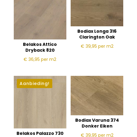
Bodiax Longa 316
Clarington Oak
Belakos Attico
€ 39,95
per m2
Dryback 820
€ 36,95
per m2
Aanbieding!
Bodiax Varuna 374
Donker Eiken
Belakos Palazzo 730
€ 39,95
per m2