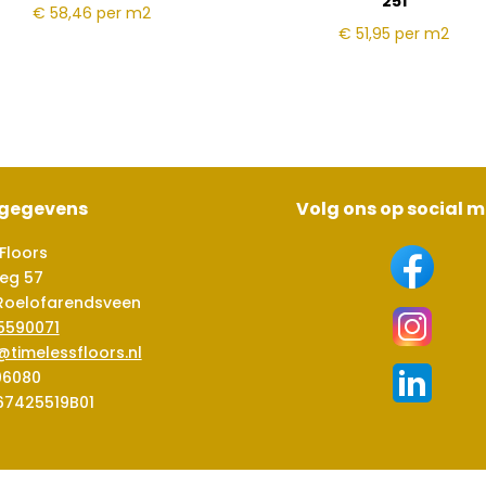
251
€ 58,46
per m2
€ 51,95
per m2
sgegevens
Volg ons op social 
Floors
eg 57
Roelofarendsveen
5590071
@timelessfloors.nl
06080
67425519B01