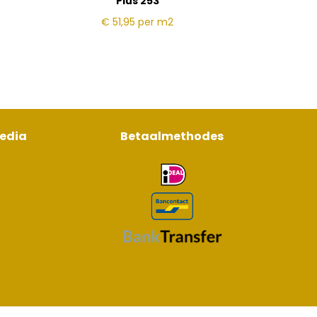
Plus 253
€ 51,95
per m2
media
Betaalmethodes