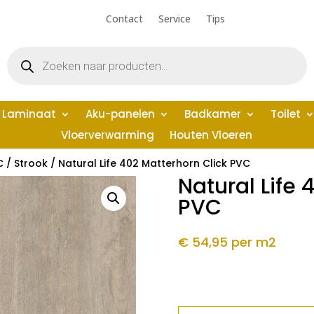
Contact
Service
Tips
Producten
zoeken
Laminaat
Aku-panelen
Badkamer
Toilet
Vloerverwarming
Houten Vloeren
C
/
Strook
/ Natural Life 402 Matterhorn Click PVC
Natural Life 
PVC
€ 54,95
per m2