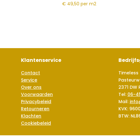
€ 49,50
per m2
Klantenservice
Bedrijf
Contact
Timeless 
Service
Pasteurw
Over ons
2371 DW 
Voorwaarden
Tel:
06-4
Privacybeleid
Mail:
info
Retourneren
KVK: 960
Klachten
BTW: NL8
Cookiebeleid