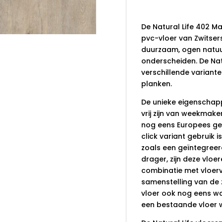
planken
De Natural Life 402 Ma
pvc-vloer van Zwitserse
duurzaam, ogen natuurl
onderscheiden. De Natur
verschillende variante
planken.
De unieke eigenschapp
vrij zijn van weekmaker
nog eens Europees ge
click variant gebruik 
zoals een geïntegreer
drager, zijn deze vloe
combinatie met vloerv
samenstelling van de 
vloer ook nog eens wa
een bestaande vloer 