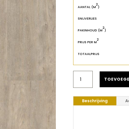
2
AANTAL (M
)
SNIJVERLIES
2
PAKINHOUD (M
)
2
PRIJS PER M
TOTAALPRIJS
NATURAL
LIFE
TOEVOEGE
402
MATTERHORN
CLICK
Beschrijving
A
PVC
AANTAL
Natural Li
Click PVC 