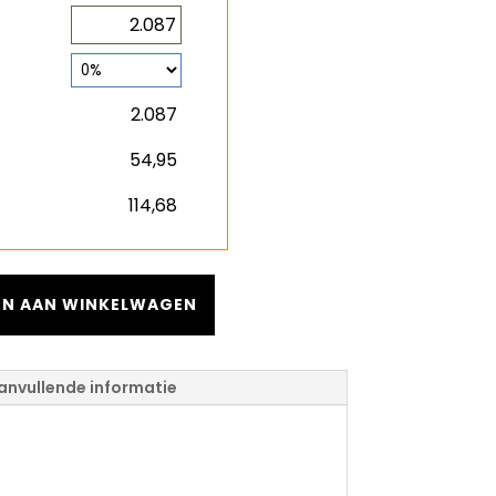
2
m
2
m
€
€
N AAN WINKELWAGEN
anvullende informatie
fe 402 Matterhorn
Extra Lange