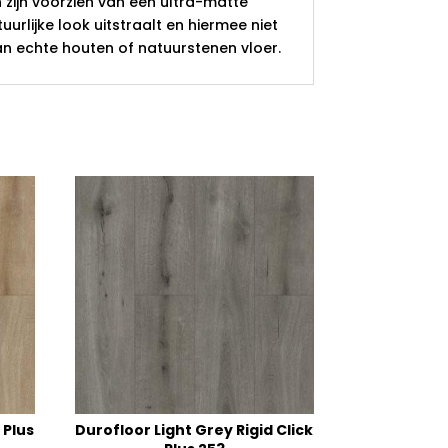
n zijn voorzien van een ultra-matte
urlijke look uitstraalt en hiermee niet
an echte houten of natuurstenen vloer.
 Plus
Durofloor Light Grey Rigid Click