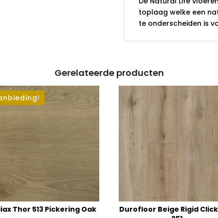
De Natural Life vloere
toplaag welke een natu
te onderscheiden is v
Gerelateerde producten
anbieding!
iax Thor 513 Pickering Oak
Durofloor Beige Rigid Click