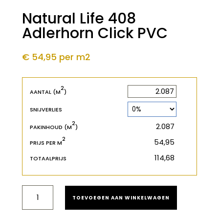
Natural Life 408
Adlerhorn Click PVC
€ 54,95
per m2
2
2
m
AANTAL (M
)
SNIJVERLIES
2
2
m
PAKINHOUD (M
)
2
€
PRIJS PER M
€
TOTAALPRIJS
NATURAL
TOEVOEGEN AAN WINKELWAGEN
LIFE
408
ADLERHORN