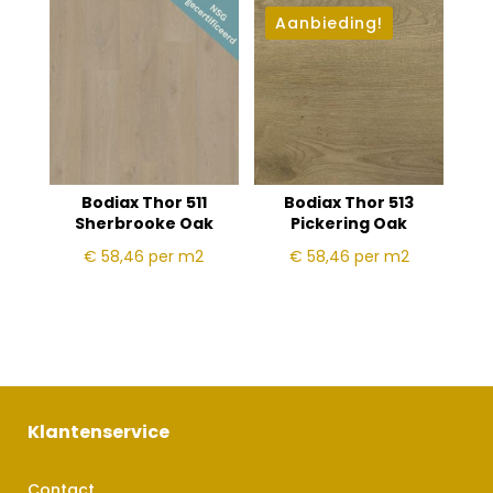
Aanbieding!
Bodiax Thor 511
Bodiax Thor 513
Sherbrooke Oak
Pickering Oak
€ 58,46
per m2
€ 58,46
per m2
Klantenservice
Contact