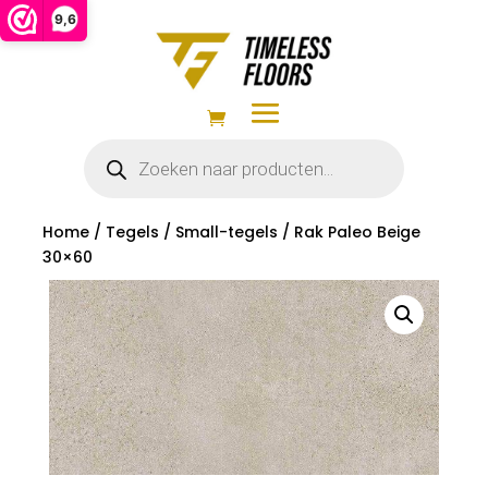
9,6
Producten
zoeken
Home
/
Tegels
/
Small-tegels
/ Rak Paleo Beige
30×60