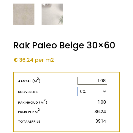
Rak Paleo Beige 30×60
€ 36,24
per m2
2
2
m
AANTAL (M
)
SNIJVERLIES
2
2
m
PAKINHOUD (M
)
2
€
PRIJS PER M
€
TOTAALPRIJS