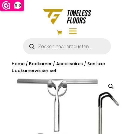
9,6
Producten
zoeken
Home
/
Badkamer
/
Accessoires
/ Saniluxe
badkamerwisser set