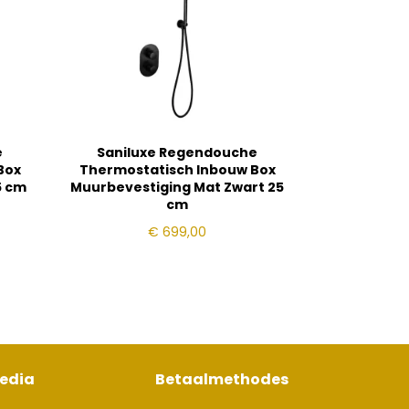
e
Saniluxe Regendouche
Box
Thermostatisch Inbouw Box
5 cm
Muurbevestiging Mat Zwart 25
cm
€
699,00
media
Betaalmethodes