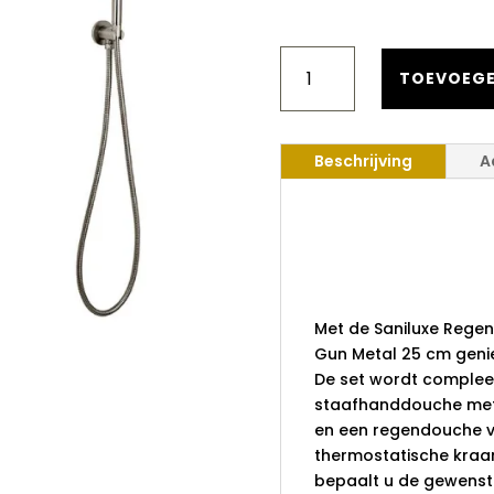
SANILUXE
REGENDOUCHE
TOEVOEGE
THERMOSTATISCH
INBOUW
BOX
Beschrijving
A
GUN
METAL
25
Saniluxe 
CM
Thermosta
AANTAL
Gun Metal
Met de Saniluxe Rege
Gun Metal 25 cm genie
De set wordt complee
staafhanddouche met
en een regendouche va
thermostatische kraa
bepaalt u de gewenste