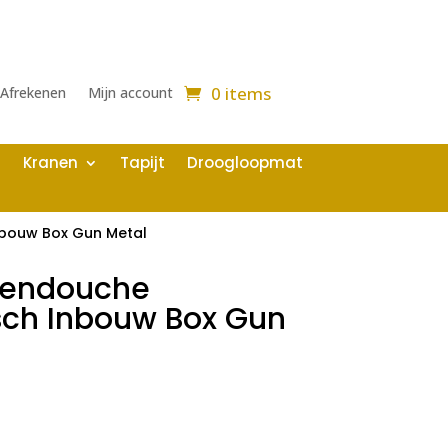
0 items
Afrekenen
Mijn account
Kranen
Tapijt
Droogloopmat
nbouw Box Gun Metal
gendouche
sch Inbouw Box Gun