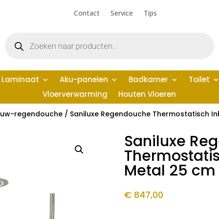
Contact
Service
Tips
Producten
zoeken
Laminaat
Aku-panelen
Badkamer
Toilet
Vloerverwarming
Houten Vloeren
ouw-regendouche
/ Saniluxe Regendouche Thermostatisch I
Saniluxe Re
Thermostati
Metal 25 cm
€
847,00