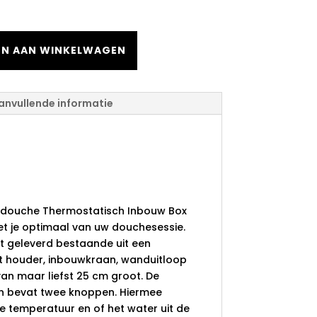
N AAN WINKELWAGEN
anvullende informatie
Regendouche
tisch Inbouw Box
 25 cm
ndouche Thermostatisch Inbouw Box
t je optimaal van uw douchesessie.
t geleverd bestaande uit een
 houder, inbouwkraan, wanduitloop
n maar liefst 25 cm groot. De
n bevat twee knoppen. Hiermee
 temperatuur en of het water uit de