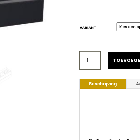
VARIANT
SANILUXE
TRENDLINE
TOEVOEGE
BADKAMERMEUBEL
SET
120
Beschrijving
A
CM
ENKELE
WASBAK
Saniluxe T
HOOGGLANS
Badkamerm
ANTRACIET
AANTAL
cm Enkel
Hoogglans