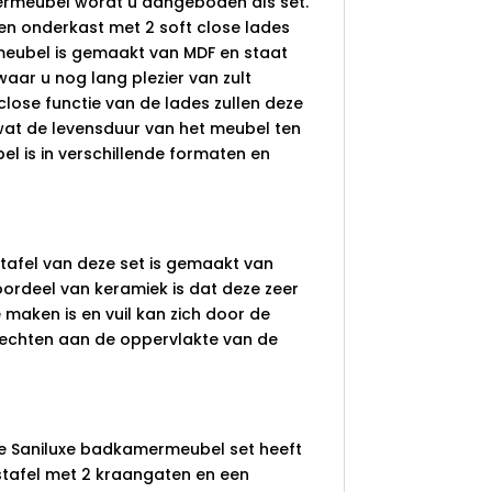
rmeubel wordt u aangeboden als set.
een onderkast met 2 soft close lades
meubel is gemaakt van MDF en staat
waar u nog lang plezier van zult
close functie van de lades zullen deze
 wat de levensduur van het meubel ten
l is in verschillende formaten en
afel van deze set is gemaakt van
oordeel van keramiek is dat deze zeer
 maken is en vuil kan zich door de
hechten aan de oppervlakte van de
 de Saniluxe badkamermeubel set heeft
stafel met 2 kraangaten en een