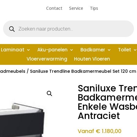
Contact
Service
Tips
Producten
zoeken
Laminaat
Aku-panelen
Badkamer
Toilet
Vloerverwarming
Houten Vloeren
admeubels
/ Saniluxe Trendline Badkamermeubel Set 120 cm
Saniluxe Tre
Badkamermeu
Enkele Wasb
Antraciet
Vanaf
€
1.180,00