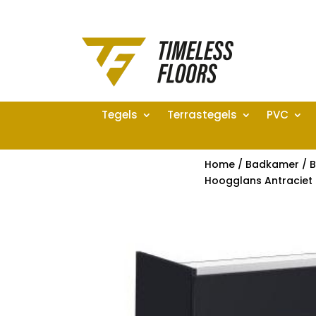
Tegels
Terrastegels
PVC
Home
/
Badkamer
/
B
Hoogglans Antraciet