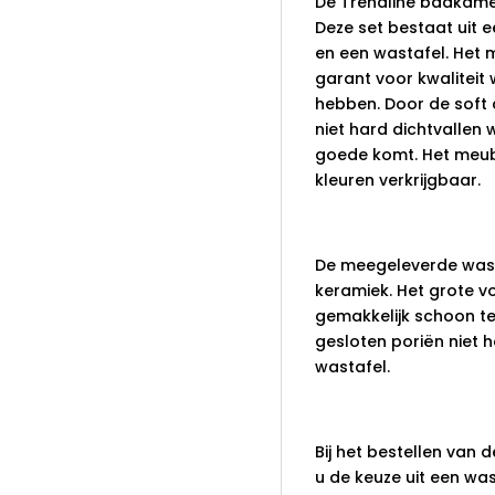
De Trendline badkame
Deze set bestaat uit 
en een wastafel. Het 
garant voor kwaliteit 
hebben. Door de soft 
niet hard dichtvallen
goede komt. Het meube
kleuren verkrijgbaar.
Wastafel
De meegeleverde wast
keramiek. Het grote v
gemakkelijk schoon te
gesloten poriën niet 
wastafel.
Kraangat
Bij het bestellen van
u de keuze uit een wa