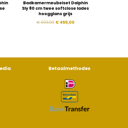
phin
Badkamermeubelset Dalphin
ose
Sly 80 cm twee softclose lades
hoogglans grijs
jke
idige
Oorspronkelijke
Huidige
€
503,00
€
455,00
js
prijs
prijs
was:
is:
425,00.
€ 503,00.
€ 455,00.
media
Betaalmethodes