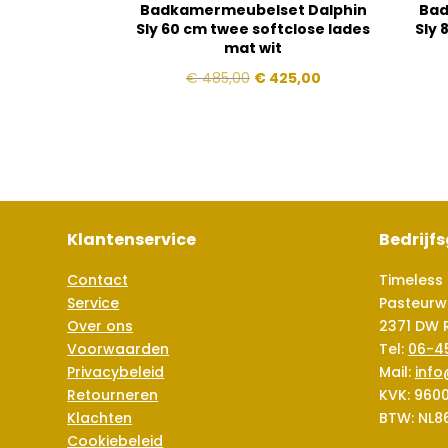
Badkamermeubelset Dalphin
Bad
Sly 60 cm twee softclose lades
Sly 
mat wit
Oorspronkelijke
Huidige
€
485,00
€
425,00
prijs
prijs
was:
is:
€ 485,00.
€ 425,00.
Klantenservice
Bedrijf
Contact
Timeless 
Service
Pasteurw
Over ons
2371 DW 
Voorwaarden
Tel:
06-4
Privacybeleid
Mail:
info
Retourneren
KVK: 960
Klachten
BTW: NL8
Cookiebeleid