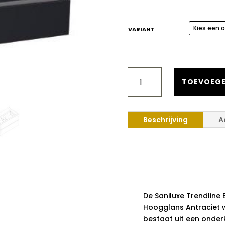
VARIANT
SANILUXE
TRENDLINE
TOEVOEGE
BADKAMERMEUBEL
SET
100
Beschrijving
A
CM
HOOGGLANS
ANTRACIET
Saniluxe T
AANTAL
Badkamerm
cm Hooggl
De Saniluxe Trendlin
Hoogglans Antraciet 
bestaat uit een onder