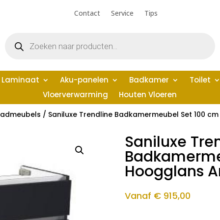
Contact
Service
Tips
Producten
zoeken
Laminaat
Aku-panelen
Badkamer
Toilet
Vloerverwarming
Houten Vloeren
admeubels
/ Saniluxe Trendline Badkamermeubel Set 100 c
Saniluxe Tre
Badkamermeu
Hoogglans An
Vanaf
€
915,00