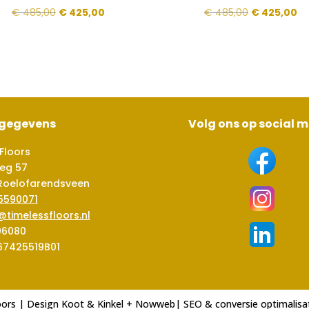
Oorspronkelijke
Huidige
Oorspronkeli
Hu
€
485,00
€
425,00
€
485,00
€
425,00
prijs
prijs
prijs
pri
was:
is:
was:
is:
€ 485,00.
€ 425,00.
€ 485,00.
€ 
sgegevens
Volg ons op social 
Floors
eg 57
Roelofarendsveen
5590071
@timelessfloors.nl
06080
67425519B01
oors | Design
Koot & Kinkel
+
Nowweb
| SEO & conversie optimalisa