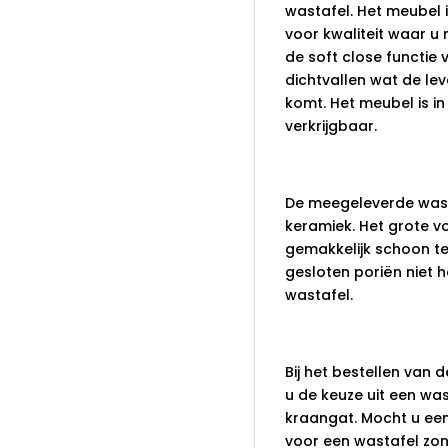
wastafel. Het meubel 
voor kwaliteit waar u 
de soft close functie 
dichtvallen wat de le
komt. Het meubel is in
verkrijgbaar.
Wastafel
De meegeleverde wast
keramiek. Het grote v
gemakkelijk schoon te
gesloten poriën niet 
wastafel.
Kraangat
Bij het bestellen van
u de keuze uit een wa
kraangat. Mocht u een
voor een wastafel zon