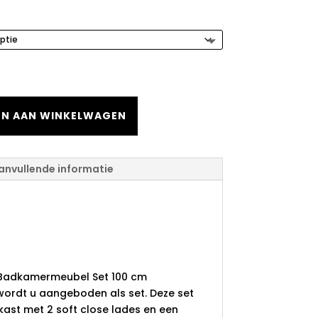
N AAN WINKELWAGEN
anvullende informatie
rendline
eubel Set 100
ans Antraciet
e Badkamermeubel Set 100 cm
wordt u aangeboden als set. Deze set
kast met 2 soft close lades en een