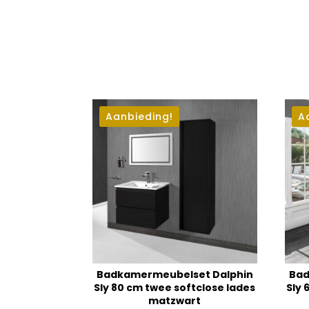
Aanbieding!
A
Badkamermeubelset Dalphin
Bad
Sly 80 cm twee softclose lades
Sly 
matzwart