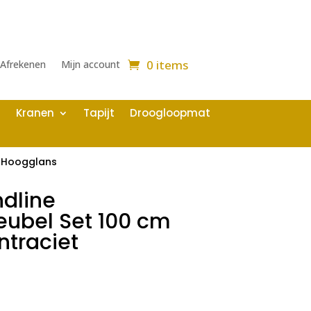
0 items
Afrekenen
Mijn account
Kranen
Tapijt
Droogloopmat
m Hoogglans
ndline
bel Set 100 cm
traciet