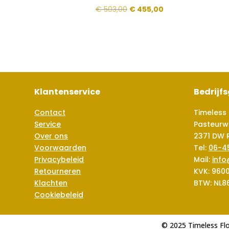
Oorspronkelijke
Huidige
€
503,00
€
455,00
prijs
prijs
was:
is:
€ 503,00.
€ 455,00.
Klantenservice
Bedrijf
Contact
Timeless 
Service
Pasteurw
Over ons
2371 DW 
Voorwaarden
Tel:
06-4
Privacybeleid
Mail:
info
Retourneren
KVK: 960
Klachten
BTW: NL8
Cookiebeleid
© 2025 Timeless Fl