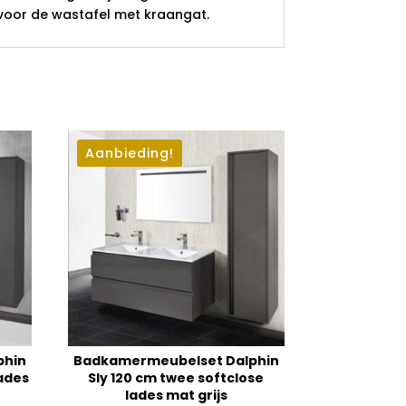
voor de wastafel met kraangat.
Aanbieding!
phin
Badkamermeubelset Dalphin
lades
Sly 120 cm twee softclose
lades mat grijs