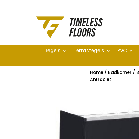
Tegels
Terrastegels
PVC
Home
/
Badkamer
/
B
Antraciet