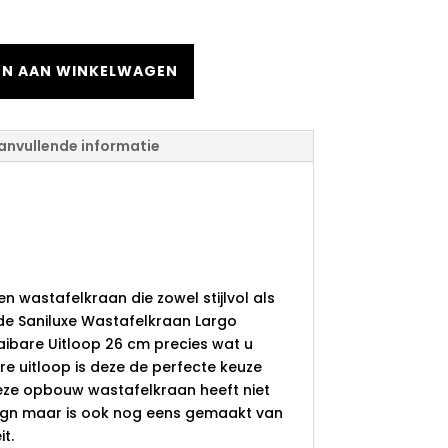
N AAN WINKELWAGEN
anvullende informatie
Wastafelkraan
orsteld Goud
Uitloop 26 cm
n wastafelkraan die zowel stijlvol als
 de Saniluxe Wastafelkraan Largo
ibare Uitloop 26 cm precies wat u
are uitloop is deze de perfecte keuze
ze opbouw wastafelkraan heeft niet
sign maar is ook nog eens gemaakt van
t.