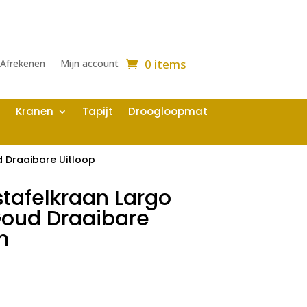
0 items
Afrekenen
Mijn account
Kranen
Tapijt
Droogloopmat
 Draaibare Uitloop
tafelkraan Largo
Goud Draaibare
m