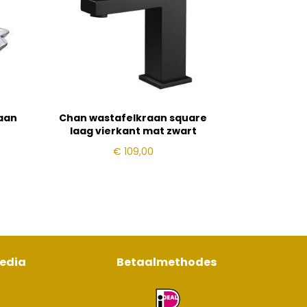
raan
Chan wastafelkraan square
laag vierkant mat zwart
€
109,00
media
Betaalmethodes