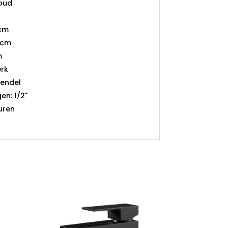
oud
 cm
 cm
m
rk
hendel
en: 1/2"
uren