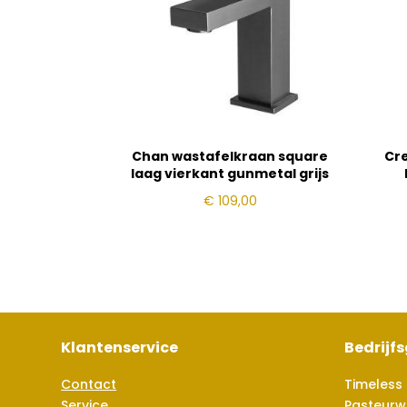
Chan wastafelkraan square
Cre
laag vierkant gunmetal grijs
€
109,00
Klantenservice
Bedrijf
Contact
Timeless 
Service
Pasteurw