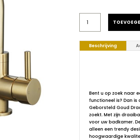
SANILUXE
WASTAFELKRAAN
TOEVOEGE
LARGO
GEBORSTELD
GOUD
Beschrijving
A
DRAAIBARE
UITLOOP
26
Saniluxe 
CM
Largo Geb
AANTAL
Draaibare 
Bent u op zoek naar ee
functioneel is? Dan is
Geborsteld Goud Draa
zoekt. Met zijn draaib
voor uw badkamer. De
alleen een trendy de
hoogwaardige kwalitei