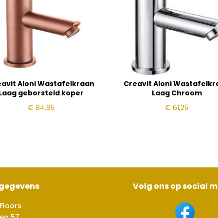
avit Aloni Wastafelkraan
Creavit Aloni Wastafelk
Laag geborsteld koper
Laag Chroom
€
84,95
€
61,25
sgegevens
Volg ons op social 
Floors
eg 57