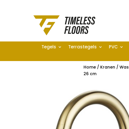
Tegels
Terrastegels
PVC
Home
/
Kranen
/
Was
26 cm