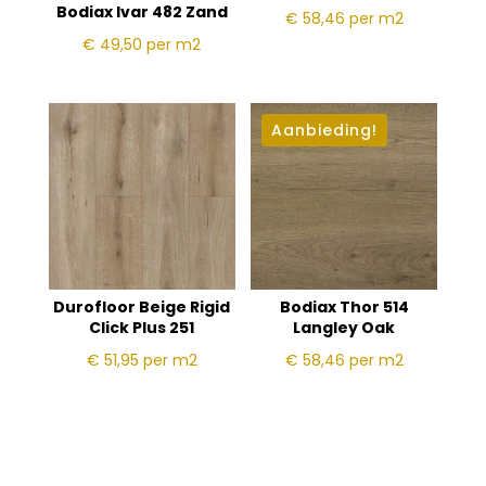
Bodiax Ivar 482 Zand
€ 58,46
per m2
€ 49,50
per m2
Aanbieding!
Durofloor Beige Rigid
Bodiax Thor 514
Click Plus 251
Langley Oak
€ 51,95
per m2
€ 58,46
per m2