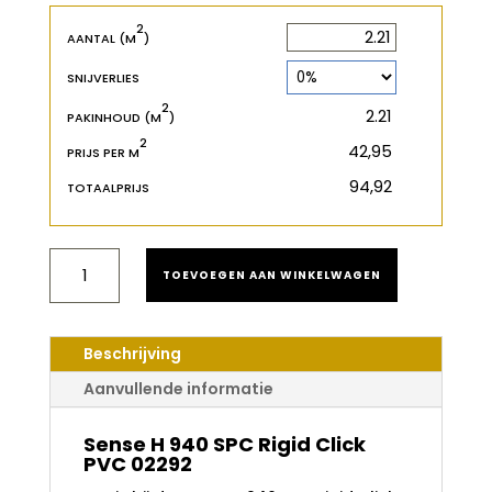
2
2
m
AANTAL (M
)
SNIJVERLIES
2
2
m
PAKINHOUD (M
)
2
€
PRIJS PER M
€
TOTAALPRIJS
SENSE
TOEVOEGEN AAN WINKELWAGEN
H
940
SPC
RIGID
Beschrijving
CLICK
PVC
Aanvullende informatie
02292
AANTAL
Sense H 940 SPC Rigid Click
PVC 02292