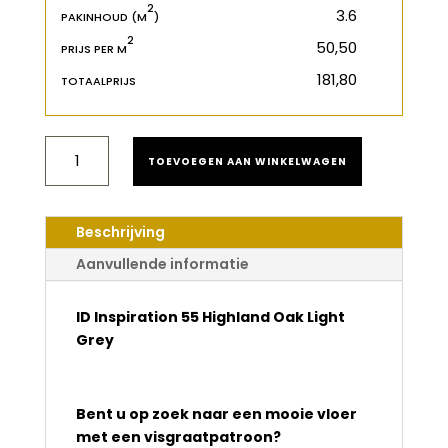
2
2
m
PAKINHOUD (M
)
2
€
PRIJS PER M
€
TOTAALPRIJS
TARKETT
TOEVOEGEN AAN WINKELWAGEN
ID
INSPIRATION
55
HIGHLAND
Beschrijving
OAK
LIGHT
Aanvullende informatie
GREY
DRYBACK
AANTAL
ID Inspiration 55 Highland Oak Light
Grey
Bent u op zoek naar een mooie vloer
met een visgraatpatroon?