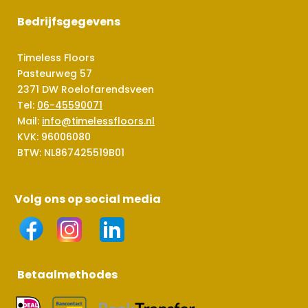
Bedrijfsgegevens
Timeless Floors
Pasteurweg 57
2371 DW Roelofarendsveen
Tel:
06-45590071
Mail:
info@timelessfloors.nl
KVK: 96006080
BTW: NL867425519B01
Volg ons op social media
Betaalmethodes