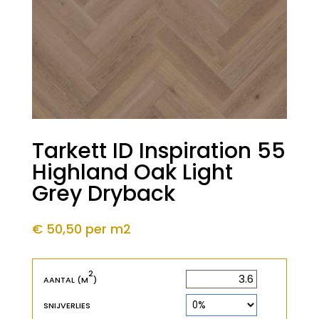
Tarkett ID Inspiration 55
Highland Oak Light
Grey Dryback
€ 50,50
per m2
2
2
m
AANTAL (M
)
SNIJVERLIES