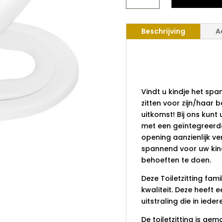
SOFT-
CLOSE
WIT
Beschrijving
A
AANTAL
Toiletzitti
close wit
Vindt u kindje het sp
zitten voor zijn/haar 
uitkomst! Bij ons kunt 
met een geïntegreerde
opening aanzienlijk ve
spannend voor uw kin
behoeften te doen.
Deze Toiletzitting fam
kwaliteit. Deze heeft
uitstraling die in iede
De toiletzitting is ge