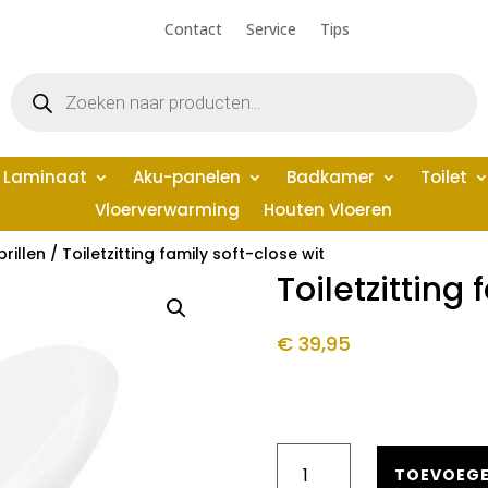
Contact
Service
Tips
Producten
zoeken
Laminaat
Aku-panelen
Badkamer
Toilet
Vloerverwarming
Houten Vloeren
brillen
/ Toiletzitting family soft-close wit
Toiletzitting 
€
39,95
TOILETZITTING
FAMILY
TOEVOEGE