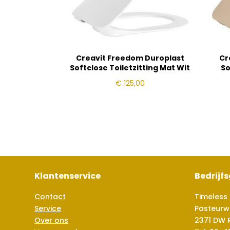
Creavit Freedom Duroplast
Cr
Softclose Toiletzitting Mat Wit
So
€
125,00
Klantenservice
Bedrijf
Contact
Timeless 
Service
Pasteurw
Over ons
2371 DW 