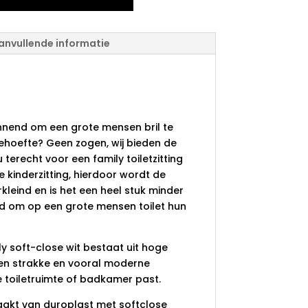
anvullende informatie
ng family soft-
annend om een grote mensen bril te
behoefte? Geen zogen, wij bieden de
u terecht voor een family toiletzitting
 kinderzitting, hierdoor wordt de
rkleind en is het een heel stuk minder
d om op een grote mensen toilet hun
ily soft-close wit bestaat uit hoge
 een strakke en vooral moderne
re toiletruimte of badkamer past.
maakt van duroplast met softclose