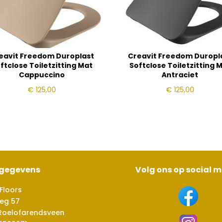
eavit Freedom Duroplast
Creavit Freedom Duropl
ftclose Toiletzitting Mat
Softclose Toiletzitting 
Cappuccino
Antraciet
€
125,00
€
125,00
sgegevens
Volg ons op social 
Floors
eg 57
Roelofarendsveen