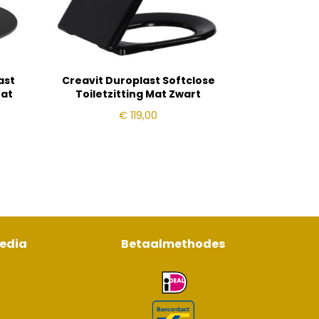
ast
Creavit Duroplast Softclose
Mat
Toiletzitting Mat Zwart
€
119,00
media
Betaalmethodes