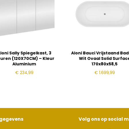
loni Sally Spiegelkast, 3
Aloni Bauci Vrijstaand Ba
uren (120X70CM) – Kleur
Wit Ovaal Solid Surfac
Aluminium
170x80x58,5
€
234,99
€
1.699,99
sgegevens
Volg ons op social 