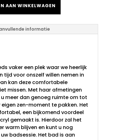
N AAN WINKELWAGEN
anvullende informatie
d hoekbad Moon
180x80x60
ds vaker een plek waar we heerlijk
 tijd voor onszelf willen nemen in
 Dan kan deze comfortabele
niet missen. Met haar afmetingen
t u meer dan genoeg ruimte om tot
w eigen zen-moment te pakken. Het
mfortabel, een bijkomend voordeel
cryl gemaakt is. Hierdoor zal het
er warm blijven en kunt u nog
n uw badsessie.
Het bad is aan