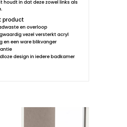
dit houdt in dat deze zowel links als
.
t product
 badwaste en overloop
aardig vezel versterkt acryl
ing en een ware blikvanger
rantie
jdloze design in iedere badkamer