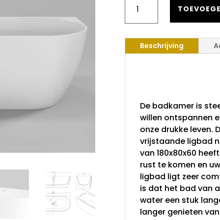
HOEKBAD
TOEVOEGE
MOON
WIT
LINKS
Beschrijving
A
180X80X60
AANTAL
Vrijstaan
Wit Links 
De badkamer is stee
willen ontspannen en
onze drukke leven.
vrijstaande ligbad 
van 180x80x60 heef
rust te komen en u
ligbad ligt zeer co
is dat het bad van a
water een stuk lang
langer genieten va