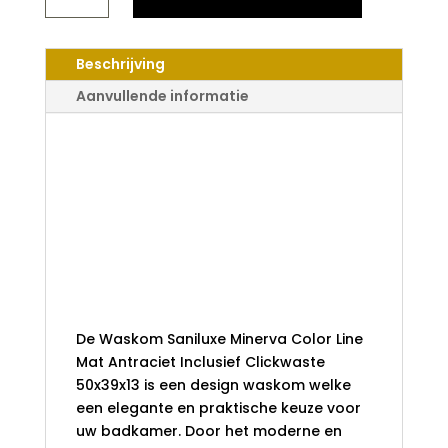
MINERVA
COLOR
LINE
Beschrijving
MAT
ANTRACIET
Aanvullende informatie
INCLUSIEF
CLICKWASTE
Waskom Saniluxe
50X39X13
AANTAL
Minerva Color Line
Mat Antraciet
Inclusief
Clickwaste
50x39x13
De Waskom Saniluxe Minerva Color Line
Mat Antraciet Inclusief Clickwaste
50x39x13 is een design waskom welke
een elegante en praktische keuze voor
uw badkamer. Door het moderne en