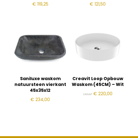
€
119,25
€
121,50
Saniluxe waskom
Creavit Loop Opbouw
natuursteen vierkant
Waskom (45CM) – Wit
45x35x12
€
220,00
VANAF
€
234,00