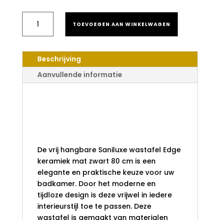
SANILUXE
TOEVOEGEN AAN WINKELWAGEN
WASTAFEL
EDGE
KERAMIEK
MAT
Beschrijving
ZWART
80
Aanvullende informatie
CM
AANTAL
Saniluxe Wastafel
Edge Keramiek
Mat Zwart 80 cm
De vrij hangbare Saniluxe wastafel Edge
keramiek mat zwart 80 cm is een
elegante en praktische keuze voor uw
badkamer. Door het moderne en
tijdloze design is deze vrijwel in iedere
interieurstijl toe te passen. Deze
wastafel is gemaakt van materialen