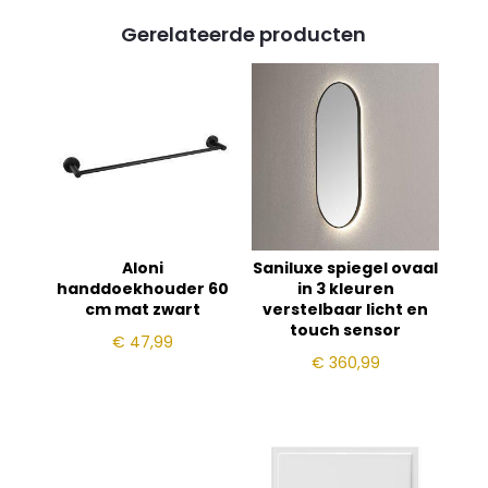
Gerelateerde producten
Aloni
Saniluxe spiegel ovaal
handdoekhouder 60
in 3 kleuren
cm mat zwart
verstelbaar licht en
touch sensor
€
47,99
€
360,99