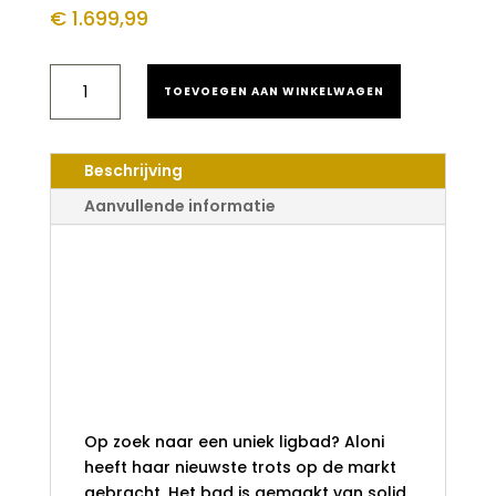
€
1.699,99
ALONI
TOEVOEGEN AAN WINKELWAGEN
BAUCI
VRIJSTAAND
BAD
MAT
Beschrijving
WIT
OVAAL
Aanvullende informatie
SOLID
SURFACE
Aloni Bauci
170X80X58,5
AANTAL
Vrijstaand Bad Mat
Wit Ovaal Solid
Surface
170x80x58,5
Op zoek naar een uniek ligbad? Aloni
heeft haar nieuwste trots op de markt
gebracht. Het bad is gemaakt van solid