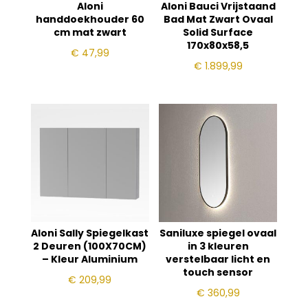
Aloni
Aloni Bauci Vrijstaand
handdoekhouder 60
Bad Mat Zwart Ovaal
cm mat zwart
Solid Surface
170x80x58,5
€
47,99
€
1.899,99
Aloni Sally Spiegelkast
Saniluxe spiegel ovaal
2 Deuren (100X70CM)
in 3 kleuren
– Kleur Aluminium
verstelbaar licht en
touch sensor
€
209,99
€
360,99