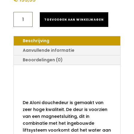
ALONI
TOEVOEGEN AAN WINKELWAGEN
INKLAPBAAR
BADWAND
3-
DELIG
Beschrijving
130X140
AANTAL
Aanvullende informatie
Beoordelingen (0)
Aloni Inklapbaar
Badwand 3-delig
130x140
De Aloni douchedeur is gemaakt van
zeer hoge kwaliteit. De deur is voorzien
van een magneetsluiting, dit in
combinatie met het ingebouwde
liftsysteem voorkomt dat het water aan