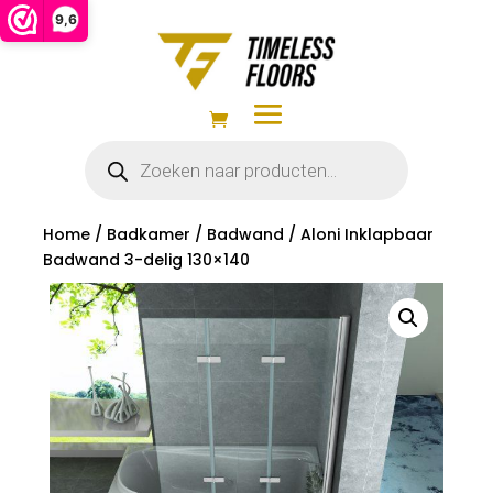
9,6
Producten
zoeken
Home
/
Badkamer
/
Badwand
/ Aloni Inklapbaar
Badwand 3-delig 130×140