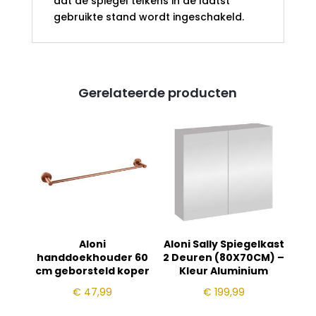
dat de spiegel telkens in de laatst
gebruikte stand wordt ingeschakeld.
Gerelateerde producten
Aloni
Aloni Sally Spiegelkast
handdoekhouder 60
2 Deuren (80X70CM) –
cm geborsteld koper
Kleur Aluminium
€
47,99
€
199,99