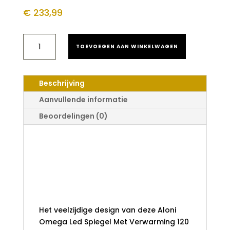
€
233,99
ALONI
TOEVOEGEN AAN WINKELWAGEN
OMEGA
LED
SPIEGEL
MET
Beschrijving
VERWARMING
120
Aanvullende informatie
CM
Beoordelingen (0)
AANTAL
Aloni Omega Led
Spiegel Met
Verwarming 120
cm
Het veelzijdige design van deze Aloni
Omega Led Spiegel Met Verwarming 120