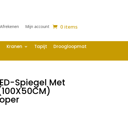
0 items
Afrekenen
Mijn account
Kranen
Tapijt
Droogloopmat
LED-Spiegel Met
(100X50CM)
Koper