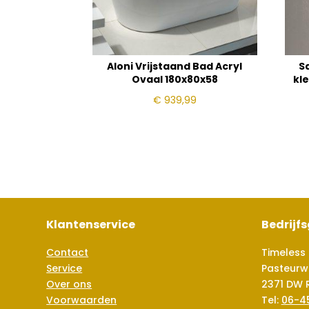
Aloni Vrijstaand Bad Acryl
Sa
Ovaal 180x80x58
kle
€
939,99
Klantenservice
Bedrijf
Contact
Timeless 
Service
Pasteurw
Over ons
2371 DW 
Voorwaarden
Tel:
06-4