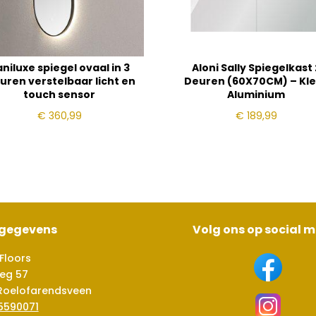
niluxe spiegel ovaal in 3
Aloni Sally Spiegelkast 
uren verstelbaar licht en
Deuren (60X70CM) – Kl
touch sensor
Aluminium
€
360,99
€
189,99
sgegevens
Volg ons op social 
Floors
eg 57
Roelofarendsveen
5590071