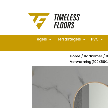
Tegels
Terrastegels
PVC
Home
/
Badkamer
/
B
Verwarming(100X50C