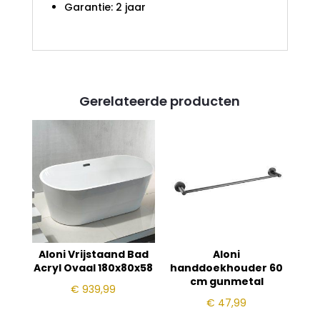
Garantie: 2 jaar
Gerelateerde producten
Aloni Vrijstaand Bad
Aloni
Acryl Ovaal 180x80x58
handdoekhouder 60
cm gunmetal
€
939,99
€
47,99