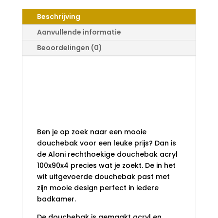
ACRYL
100X90X4
Beschrijving
GLANZEND
WIT
Aanvullende informatie
AANTAL
Beoordelingen (0)
Aloni rechthoekige
douchebak acryl
100x90x4 glanzend
wit
Ben je op zoek naar een mooie
douchebak voor een leuke prijs? Dan is
de Aloni rechthoekige douchebak acryl
100x90x4 precies wat je zoekt. De in het
wit uitgevoerde douchebak past met
zijn mooie design perfect in iedere
badkamer.
De douchebak is gemaakt acryl en