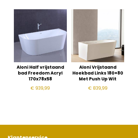
Aloni Half vrijstaand
Aloni Vrijstaand
bad Freedom Acryl
Hoekbad Links 180×80
170x78x58
Met Push Up Wit
€
939,99
€
839,99
Klantenservice