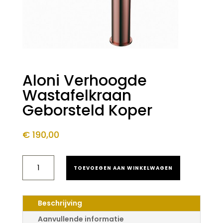
Aloni Verhoogde
Wastafelkraan
Geborsteld Koper
€
190,00
ALONI
TOEVOEGEN AAN WINKELWAGEN
VERHOOGDE
WASTAFELKRAAN
GEBORSTELD
KOPER
Beschrijving
AANTAL
Aanvullende informatie