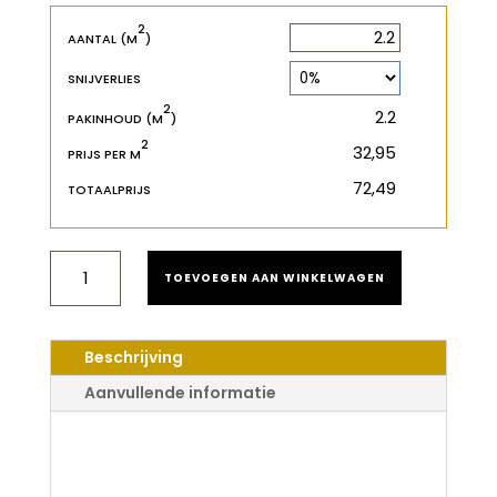
2
2
m
AANTAL (M
)
SNIJVERLIES
2
2
m
PAKINHOUD (M
)
2
€
PRIJS PER M
€
TOTAALPRIJS
BERRY
TOEVOEGEN AAN WINKELWAGEN
ALLOC
OCEAN+
8
V4
Beschrijving
MERBAU
BROWN
Aanvullende informatie
AANTAL
Berry Alloc Ocean+
8 V4 Merbau