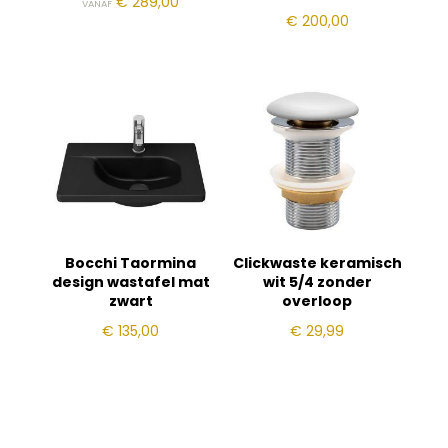
€
289,00
VANAF
€
200,00
Bocchi Taormina
Clickwaste keramisch
design wastafel mat
wit 5/4 zonder
zwart
overloop
€
135,00
€
29,99